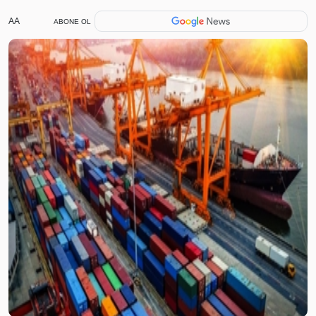
AA
ABONE OL