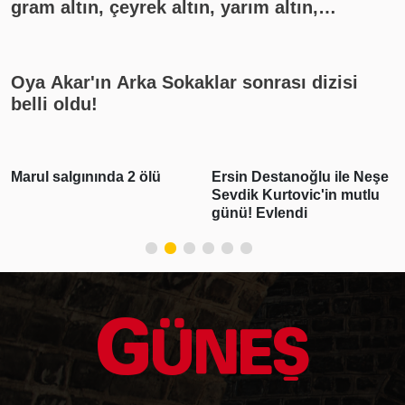
gram altın, çeyrek altın, yarım altın,
cumhuriyet altını ne kadar?
Oya Akar'ın Arka Sokaklar sonrası dizisi
belli oldu!
Ersin Destanoğlu ile Neşe
Deniz Can Aktaş ve
Sevdik Kurtovic'in mutlu
Devrim Özkan aşk yaşıyor!
günü! Evlendi
Romantik paylaşım geldi