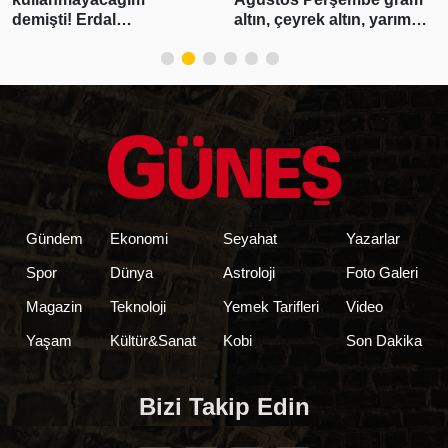
demişti! Erdal
altın, çeyrek altın, yarım
Beşikçioğlu'nun esrar
altın, cumhuriyet altını ne
testi pozitif çıktı
kadar?
Gündem
Ekonomi
Seyahat
Yazarlar
Spor
Dünya
Astroloji
Foto Galeri
Magazin
Teknoloji
Yemek Tarifleri
Video
Yaşam
Kültür&Sanat
Kobi
Son Dakika
Bizi Takip Edin