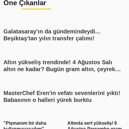
Öne Çıkanlar
Galatasaray'ın da gündemindeydi...
Beşiktaş'tan yılın transfer çalımı!
Altın yükseliş trendinde! 4 Ağustos Salı
altın ne kadar? Bugün gram altın, çeyrek
altın kaç lira? Gümüş ne kadar oldu? Son
dakika altın fiyatları, güncel alış satış
rakamları, canlı takip
MasterChef Eren'in vefatı sevenlerini yıktı!
Babasının o halleri yürek burktu
"Pişmanım bir daha
Altında sert yükseliş! 6
kullanmayacağım"
Ağustos Perşembe gram