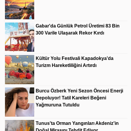
Gabar'da Günlük Petrol Üretimi 83 Bin
300 Varile Ulaşarak Rekor Kırdı
Kültür Yolu Festivali Kapadokya'da
Turizm Hareketliliğini Artırdı
Burcu Özberk Yeni Sezon Öncesi Enerji
Depoluyor! Tatil Kareleri Beğeni
Yağmuruna Tutuldu
Tunus'ta Orman Yangınları Akdeniz'in
Doğal Mirasını Tehdit Ediyor