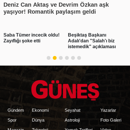
Deniz Can Aktaş ve Devrim Özkan aşk
yaşıyor! Romantik paylaşım geldi
Saba Tümer incecik oldu!
Beşiktaş Başkanı
Zayıflığı şoke etti
Adalı'dan "Salah'ı biz
istemedik" açıklaması
Gündem
Ekonomi
Seyahat
Yazarlar
Spor
Dünya
Astroloji
Foto Galeri
Magazin
Teknoloji
Yemek Tarifleri
Video