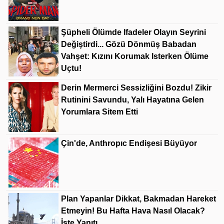
Şüpheli Ölümde Ifadeler Olayın Seyrini
Değiştirdi... Gözü Dönmüş Babadan
Vahşet: Kızını Korumak Isterken Ölüme
Uçtu!
Derin Mermerci Sessizliğini Bozdu! Zikir
Rutinini Savundu, Yalı Hayatına Gelen
Yorumlara Sitem Etti
Çin'de, Anthropıc Endişesi Büyüyor
Plan Yapanlar Dikkat, Bakmadan Hareket
Etmeyin! Bu Hafta Hava Nasıl Olacak?
İşte Yanıtı...