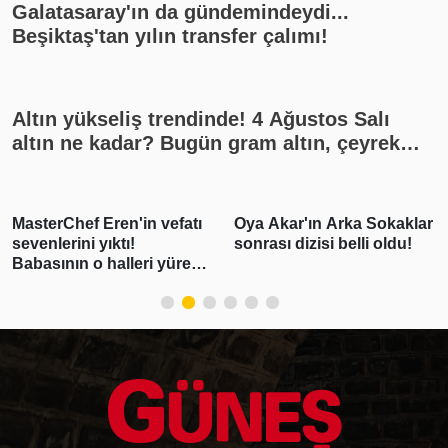
11'i)
Galatasaray'ın da gündemindeydi...
Beşiktaş'tan yılın transfer çalımı!
Altın yükseliş trendinde! 4 Ağustos Salı
altın ne kadar? Bugün gram altın, çeyrek
altın kaç lira? Gümüş ne kadar oldu? Son
dakika altın fiyatları, güncel alış satış
rakamları, canlı takip
erChef Eren'in vefatı
Oya Akar'ın Arka Sokaklar
"Piş
lerini yıktı!
sonrası dizisi belli oldu!
kull
sının o halleri yürek
demiş
tu
Beşik
testi 