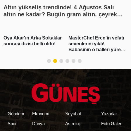
Altın yükseliş trendinde! 4 Ağustos Salı
altın ne kadar? Bugün gram altın, çeyrek
altın kaç lira? Gümüş ne kadar oldu? Son
dakika altın fiyatları, güncel alış satış
rakamları, canlı takip
Oya Akar'ın Arka Sokaklar
MasterChef Eren'in vefatı
sonrası dizisi belli oldu!
sevenlerini yıktı!
Babasının o halleri yürek
burktu
Gündem
Ekonomi
Seyahat
Yazarlar
Spor
Dünya
Astroloji
Foto Galeri