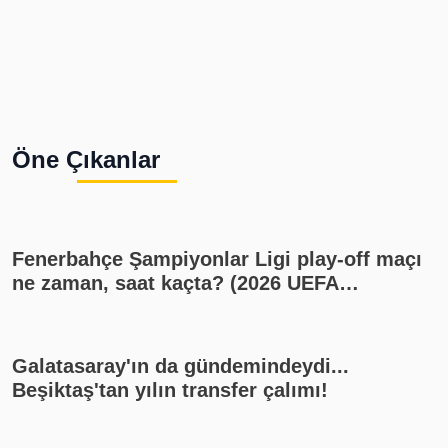
Öne Çıkanlar
Fenerbahçe Şampiyonlar Ligi play-off maçı
ne zaman, saat kaçta? (2026 UEFA
Şampiyonlar Ligi play-off Fenerbahçe -
Sturm Graz maçı, Fenerbahçe muhtemel
11'i)
Galatasaray'ın da gündemindeydi...
Beşiktaş'tan yılın transfer çalımı!