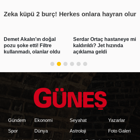
Zeka küpü 2 burç! Herkes onlara hayran olur
Serdar Ortaç hastaneye mi
Gabar'da günlük petrol
kaldırıldı? Jet hızında
üretimi 83 bin 300 varile
açıklama geldi
ulaşarak rekor kırdı
Gündem
Ekonomi
Seyahat
Yazarlar
Spor
Dünya
Astroloji
Foto Galeri