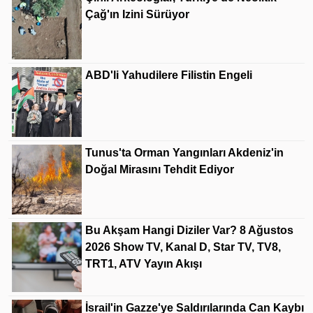
Çağ'ın Izini Sürüyor
ABD'li Yahudilere Filistin Engeli
Tunus'ta Orman Yangınları Akdeniz'in
Doğal Mirasını Tehdit Ediyor
Bu Akşam Hangi Diziler Var? 8 Ağustos
2026 Show TV, Kanal D, Star TV, TV8,
TRT1, ATV Yayın Akışı
İsrail'in Gazze'ye Saldırılarında Can Kaybı