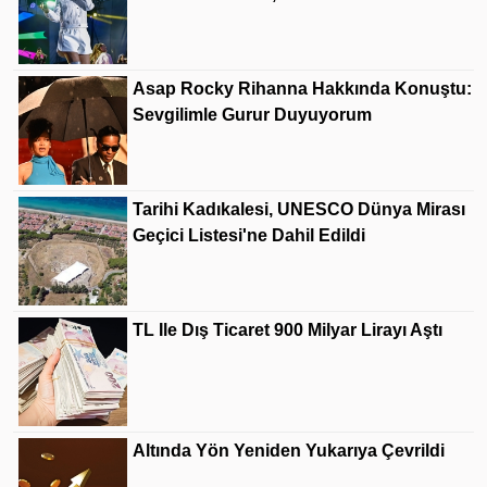
Asap Rocky Rihanna Hakkında Konuştu:
Sevgilimle Gurur Duyuyorum
Tarihi Kadıkalesi, UNESCO Dünya Mirası
Geçici Listesi'ne Dahil Edildi
TL Ile Dış Ticaret 900 Milyar Lirayı Aştı
Altında Yön Yeniden Yukarıya Çevrildi