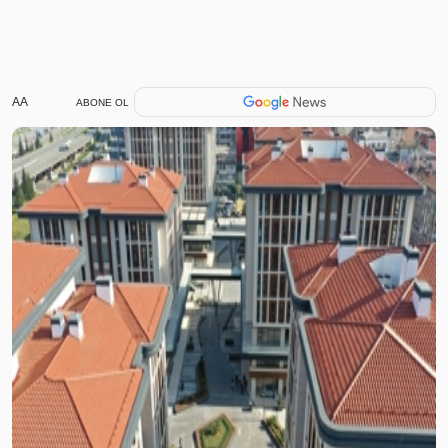
AA
ABONE OL