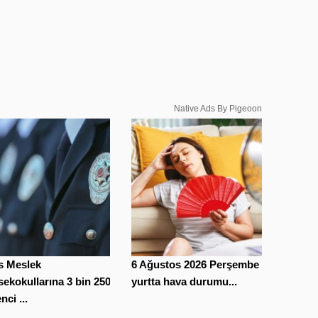
Native Ads By Pigeoon
s Meslek
6 Ağustos 2026 Perşembe
ekokullarına 3 bin 250
yurtta hava durumu...
nci ...