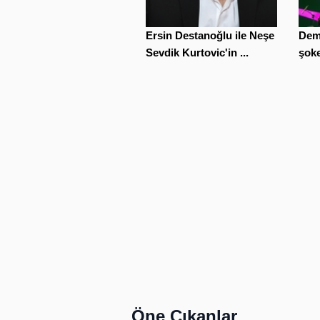
Ersin Destanoğlu ile Neşe
Deme
Sevdik Kurtovic'in ...
şoke 
Öne Çıkanlar