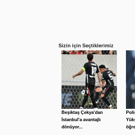
Sizin için Seçtiklerimiz
Beşiktaş Çekya'dan
Poli
İstanbul'a avantajlı
Yüks
dönüyor...
öğre