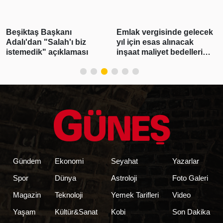
Beşiktaş Başkanı
Emlak vergisinde gelecek
Adalı'dan "Salah'ı biz
yıl için esas alınacak
istemedik" açıklaması
inşaat maliyet bedelleri
belirlendi
Gündem
Ekonomi
Seyahat
Yazarlar
Spor
Dünya
Astroloji
Foto Galeri
Magazin
Teknoloji
Yemek Tarifleri
Video
Yaşam
Kültür&Sanat
Kobi
Son Dakika