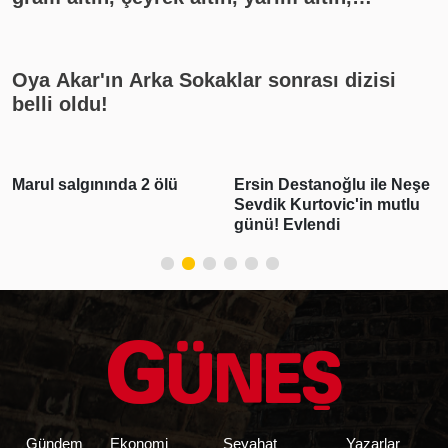
cumhuriyet altını ne kadar?
Oya Akar'ın Arka Sokaklar sonrası dizisi
belli oldu!
Marul salgınında 2 ölü
Ersin Destanoğlu ile Neşe
Sevdik Kurtovic'in mutlu
günü! Evlendi
Gündem
Ekonomi
Seyahat
Yazarlar