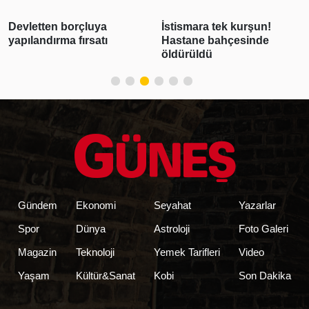
Devletten borçluya
İstismara tek kurşun!
yapılandırma fırsatı
Hastane bahçesinde
öldürüldü
Gündem
Ekonomi
Seyahat
Yazarlar
Spor
Dünya
Astroloji
Foto Galeri
Magazin
Teknoloji
Yemek Tarifleri
Video
Yaşam
Kültür&Sanat
Kobi
Son Dakika