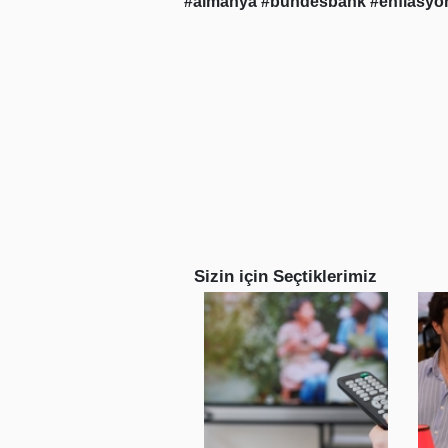
#almanya
#bundesbank
#enflasy
Sizin için Seçtiklerimiz