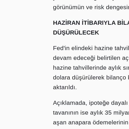
görünümün ve risk dengesini
HAZİRAN İTİBARIYLA Bİ
DÜŞÜRÜLECEK
Fed'in elindeki hazine tahvi
devam edeceği belirtilen aç
hazine tahvillerinde aylık s
dolara düşürülerek bilanço 
aktarıldı.
Açıklamada, ipoteğe dayalı
tavanının ise aylık 35 mily
aşan anapara ödemelerinin h