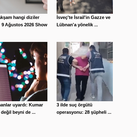
kşam hangi diziler
İsveç'te İsrail'in Gazze ve
? 9 Ağustos 2026 Show
Lübnan'a yönelik ...
anlar uyardı: Kumar
3 ilde suç örgütü
 değil beyni de ...
operasyonu: 28 şüpheli ...