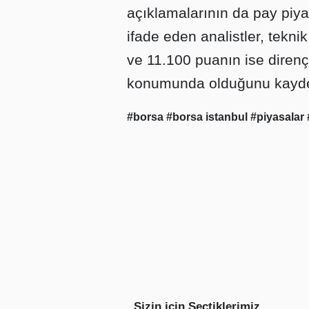
açıklamalarının da pay piya
ifade eden analistler, tekn
ve 11.100 puanın ise direnç
konumunda olduğunu kaydet
#borsa
#borsa istanbul
#piyasalar
Sizin için Seçtiklerimiz