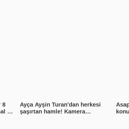
 8
Ayça Ayşin Turan'dan herkesi
Asap
al D,
şaşırtan hamle! Kamera
konu
yın
arkasına geçti
duy