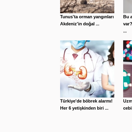
Tunus'ta orman yangınları
Bu a
Akdeniz'in doğal ...
var
...
Türkiye'de böbrek alarmı!
Uzm
Her 6 yetişkinden biri ...
cebi