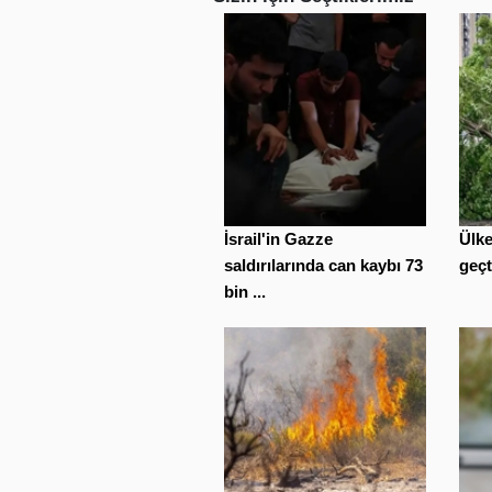
İsrail'in Gazze
Ülk
saldırılarında can kaybı 73
geçt
bin ...