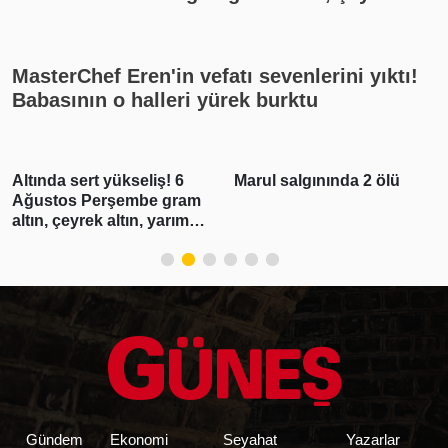
altın kaç lira? Gümüş ne kadar oldu? Son
dakika altın fiyatları, güncel alış satış
rakamları, canlı takip
MasterChef Eren'in vefatı sevenlerini yıktı!
Babasının o halleri yürek burktu
Altında sert yükseliş! 6
Marul salgınında 2 ölü
Ağustos Perşembe gram
altın, çeyrek altın, yarım
altın, cumhuriyet altını ne
kadar?
Gündem
Ekonomi
Seyahat
Yazarlar