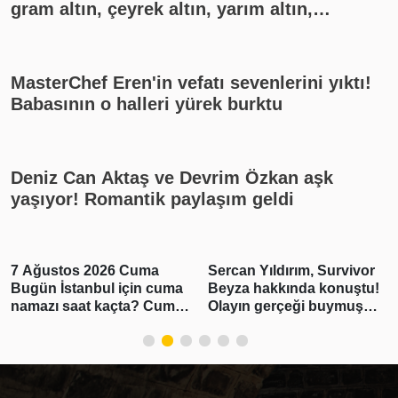
gram altın, çeyrek altın, yarım altın,
cumhuriyet altını ne kadar?
MasterChef Eren'in vefatı sevenlerini yıktı!
Babasının o halleri yürek burktu
Deniz Can Aktaş ve Devrim Özkan aşk
yaşıyor! Romantik paylaşım geldi
7 Ağustos 2026 Cuma
Sercan Yıldırım, Survivor
Bugün İstanbul için cuma
Beyza hakkında konuştu!
namazı saat kaçta? Cuma
Olayın gerçeği buymuş…
namazı kaç rekat? En
güzel cuma mesajları