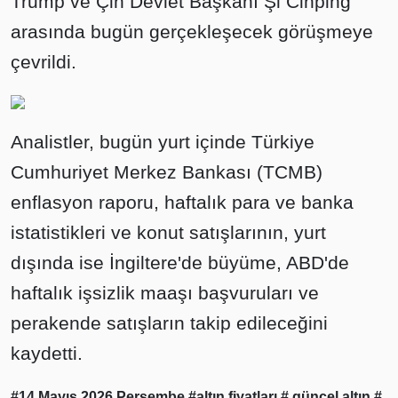
Trump ve Çin Devlet Başkanı Şi Cinping
arasında bugün gerçekleşecek görüşmeye
çevrildi.
Analistler, bugün yurt içinde Türkiye
Cumhuriyet Merkez Bankası (TCMB)
enflasyon raporu, haftalık para ve banka
istatistikleri ve konut satışlarının, yurt
dışında ise İngiltere'de büyüme, ABD'de
haftalık işsizlik maaşı başvuruları ve
perakende satışların takip edileceğini
kaydetti.
#14 Mayıs 2026 Perşembe
#altın fiyatları
# güncel altın
#