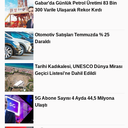
Gabar'da Günlük Petrol Üretimi 83 Bin
300 Varile Ulaşarak Rekor Kırdı
Otomotiv Satışları Temmuzda % 25
Daraldı
Tarihi Kadıkalesi, UNESCO Dünya Mirası
Geçici Listesi'ne Dahil Edildi
5G Abone Sayısı 4 Ayda 44,5 Milyona
Ulaştı