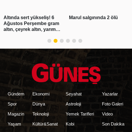
Altında sert yükseliş! 6
Marul salgınında 2 ölü
Ağustos Perşembe gram
altın, çeyrek altın, yarım
altın, cumhuriyet altını ne
kadar?
Gündem
Ekonomi
Seyahat
Yazarlar
Spor
Dünya
Astroloji
Foto Galeri
Magazin
Teknoloji
Yemek Tarifleri
Video
Yaşam
Kültür&Sanat
Kobi
Son Dakika