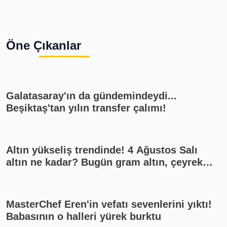
Öne Çıkanlar
Galatasaray'ın da gündemindeydi...
Beşiktaş'tan yılın transfer çalımı!
Altın yükseliş trendinde! 4 Ağustos Salı
altın ne kadar? Bugün gram altın, çeyrek
altın kaç lira? Gümüş ne kadar oldu? Son
dakika altın fiyatları, güncel alış satış
rakamları, canlı takip
MasterChef Eren'in vefatı sevenlerini yıktı!
Babasının o halleri yürek burktu