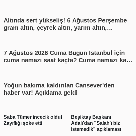
Altında sert yükseliş! 6 Ağustos Perşembe
gram altın, çeyrek altın, yarım altın,
cumhuriyet altını ne kadar?
7 Ağustos 2026 Cuma Bugün İstanbul için
cuma namazı saat kaçta? Cuma namazı kaç
rekat? En güzel cuma mesajları
Yoğun bakıma kaldırılan Cansever'den
haber var! Açıklama geldi
incecik oldu!
Beşiktaş Başkanı
Emlak vergi
e etti
Adalı'dan "Salah'ı biz
yıl için esas
istemedik" açıklaması
inşaat maliye
belirlendi