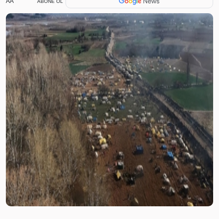
AA
ABONE OL