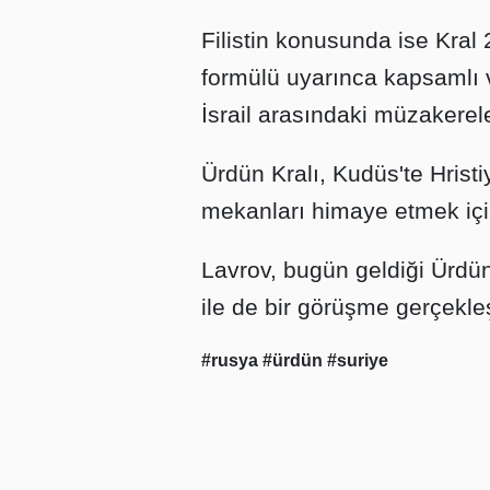
Filistin konusunda ise Kral 
formülü uyarınca kapsamlı ve a
İsrail arasındaki müzakerele
Ürdün Kralı, Kudüs'te Hrist
mekanları himaye etmek için
Lavrov, bugün geldiği Ürdü
ile de bir görüşme gerçekleş
#rusya
#ürdün
#suriye