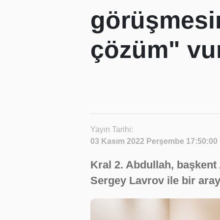
görüşmesin
çözüm" vu
Yayın Tarihi:
03 Kasım 2022 Perşembe 17:50:00
Kral 2. Abdullah, başken
Sergey Lavrov ile bir aray