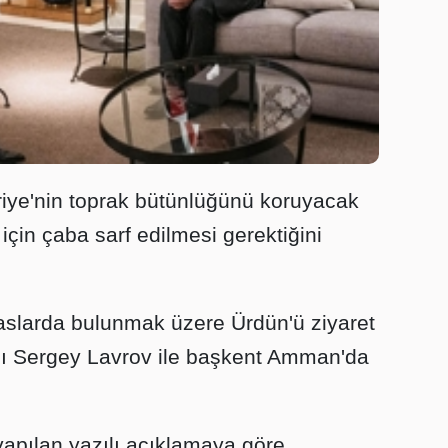
riye'nin toprak bütünlüğünü koruyacak
için çaba sarf edilmesi gerektiğini
maslarda bulunmak üzere Ürdün'ü ziyaret
nı Sergey Lavrov ile başkent Amman'da
yapılan yazılı açıklamaya göre