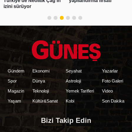
Türkiye'de Neolitik Çağ'ın
yapılandırma fırsatı
izini sürüyor
Gündem
Ekonomi
Seyahat
Yazarlar
Spor
Dünya
Astroloji
Foto Galeri
Magazin
Teknoloji
Yemek Tarifleri
Video
Yaşam
Kültür&Sanat
Kobi
Son Dakika
Bizi Takip Edin