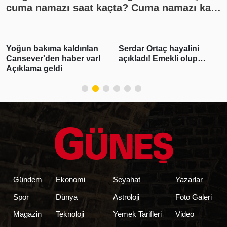
cuma namazı saat kaçta? Cuma namazı kaç
rekat? En güzel cuma mesajları
Serdar Ortaç hayalini
Beşiktaş Başkanı
açıkladı! Emekli olup…
Adalı'dan "Salah'ı biz
istemedik" açıklaması
Gündem
Ekonomi
Seyahat
Yazarlar
Spor
Dünya
Astroloji
Foto Galeri
Magazin
Teknoloji
Yemek Tarifleri
Video