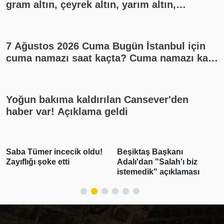
gram altın, çeyrek altın, yarım altın,
cumhuriyet altını ne kadar?
7 Ağustos 2026 Cuma Bugün İstanbul için
cuma namazı saat kaçta? Cuma namazı kaç
rekat? En güzel cuma mesajları
Yoğun bakıma kaldırılan Cansever'den
haber var! Açıklama geldi
incecik oldu!
Beşiktaş Başkanı
Emlak vergi
e etti
Adalı'dan "Salah'ı biz
yıl için esas
istemedik" açıklaması
inşaat maliye
belirlendi