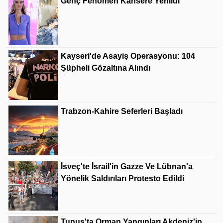
Genç Fenomen Kansere Yenildi
Kayseri'de Asayiş Operasyonu: 104
Şüpheli Gözaltına Alındı
Trabzon-Kahire Seferleri Başladı
İsveç'te İsrail'in Gazze Ve Lübnan'a
Yönelik Saldırıları Protesto Edildi
Tunus'ta Orman Yangınları Akdeniz'in