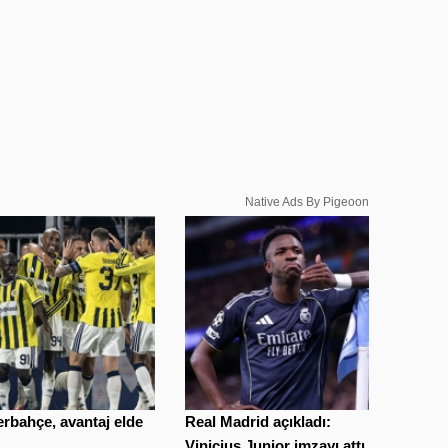
Native Ads By Pigeoon
rbahçe, avantaj elde
Real Madrid açıkladı:
.
Vinicius Junior imzayı attı...