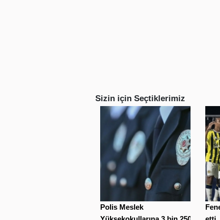
Sizin için Seçtiklerimiz
Polis Meslek
Fene
Yüksekokullarına 3 bin 250
etti..