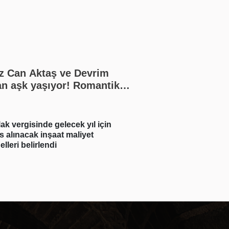
z Can Aktaş ve Devrim
n aşk yaşıyor! Romantik
aşım geldi
a küpü 2 burç! Herkes onlara
6 Ağustos 2026 Pe
ran olur
hava durumu