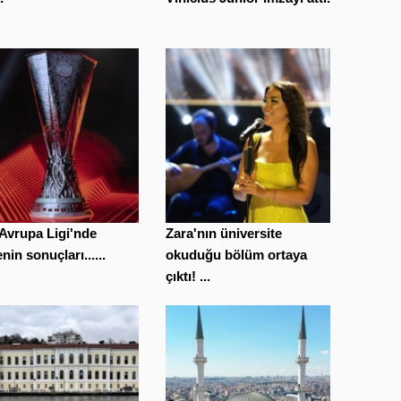
 Avrupa Ligi'nde
Zara'nın üniversite
nin sonuçları......
okuduğu bölüm ortaya
çıktı! ...