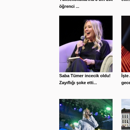
öğrenci ...
Saba Tümer incecik oldu!
İşte
Zayıflığı şoke etti...
gece