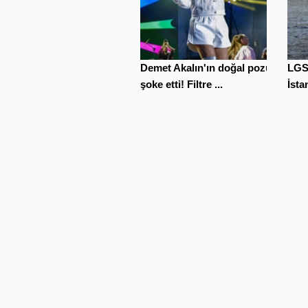
Demet Akalın'ın doğal pozu
LGS 
şoke etti! Filtre ...
İsta