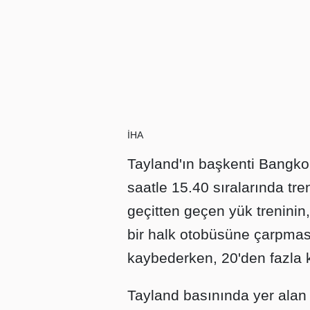
İHA
Tayland'ın başkenti Bangk
saatle 15.40 sıralarında t
geçitten geçen yük treninin,
bir halk otobüsüne çarpması
kaybederken, 20'den fazla k
Tayland basınında yer alan