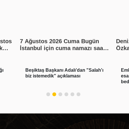
7 Ağustos 2026 Cuma Bugün
Deni
k
İstanbul için cuma namazı saat
Özka
et
kaçta? Cuma namazı kaç rekat?
payl
En güzel cuma mesajları
ah'ı
Emlak vergisinde gelecek yıl için
Zek
esas alınacak inşaat maliyet
hay
bedelleri belirlendi