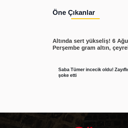
Öne Çıkanlar
Altında sert yükseliş! 6 Ağustos
Perşembe gram altın, çeyre
altın, yarım altın, cumhuriy
altını ne kadar?
k oldu! Zayıflığı
Beşiktaş Başkanı Adalı'dan "Sal
biz istemedik" açıklaması