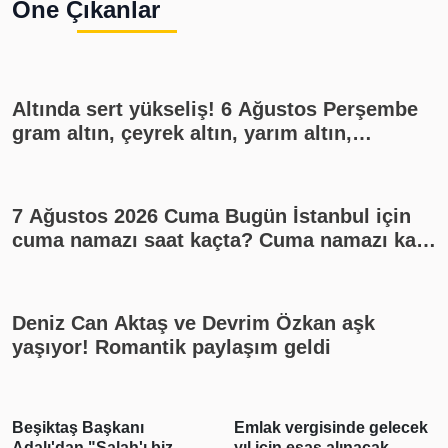
Öne Çıkanlar
Altında sert yükseliş! 6 Ağustos Perşembe
gram altın, çeyrek altın, yarım altın,
cumhuriyet altını ne kadar?
7 Ağustos 2026 Cuma Bugün İstanbul için
cuma namazı saat kaçta? Cuma namazı kaç
rekat? En güzel cuma mesajları
Deniz Can Aktaş ve Devrim Özkan aşk
yaşıyor! Romantik paylaşım geldi
Beşiktaş Başkanı
Emlak vergisinde gelecek
Adalı'dan "Salah'ı biz
yıl için esas alınacak