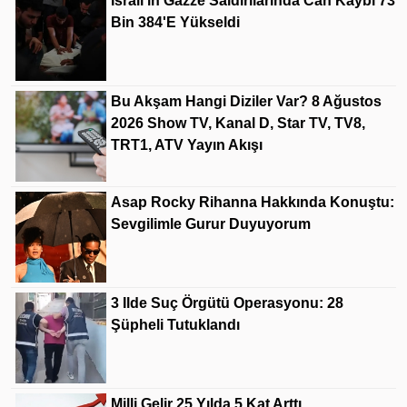
İsrail'in Gazze Saldırılarında Can Kaybı 73
Bin 384'e Yükseldi
Bu Akşam Hangi Diziler Var? 8 Ağustos
2026 Show TV, Kanal D, Star TV, TV8,
TRT1, ATV Yayın Akışı
Asap Rocky Rihanna Hakkında Konuştu:
Sevgilimle Gurur Duyuyorum
3 Ilde Suç Örgütü Operasyonu: 28
Şüpheli Tutuklandı
Milli Gelir 25 Yılda 5 Kat Arttı