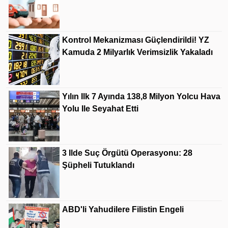
Kontrol Mekanizması Güçlendirildi! YZ
Kamuda 2 Milyarlık Verimsizlik Yakaladı
Yılın Ilk 7 Ayında 138,8 Milyon Yolcu Hava
Yolu Ile Seyahat Etti
3 Ilde Suç Örgütü Operasyonu: 28
Şüpheli Tutuklandı
ABD'li Yahudilere Filistin Engeli