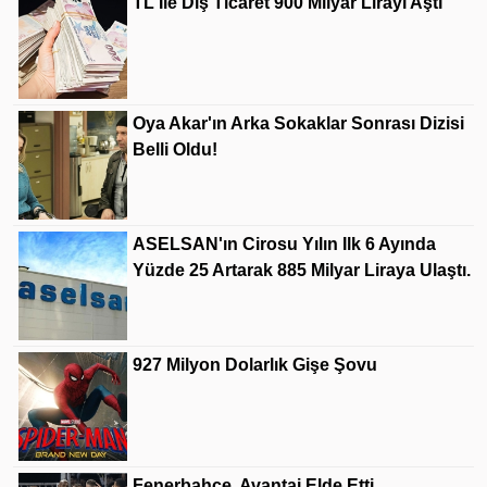
TL Ile Dış Ticaret 900 Milyar Lirayı Aştı
Oya Akar'ın Arka Sokaklar Sonrası Dizisi
Belli Oldu!
ASELSAN'ın Cirosu Yılın Ilk 6 Ayında
Yüzde 25 Artarak 885 Milyar Liraya Ulaştı.
927 Milyon Dolarlık Gişe Şovu
Fenerbahçe, Avantaj Elde Etti