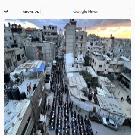
AA
ABONE OL