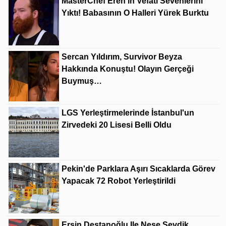
MasterChef Eren'in Vefatı Sevenlerini
Yıktı! Babasının O Halleri Yürek Burktu
Sercan Yıldırım, Survivor Beyza
Hakkında Konuştu! Olayın Gerçeği
Buymuş…
LGS Yerleştirmelerinde İstanbul'un
Zirvedeki 20 Lisesi Belli Oldu
Pekin'de Parklara Aşırı Sıcaklarda Görev
Yapacak 72 Robot Yerleştirildi
Ersin Destanoğlu Ile Neşe Sevdik