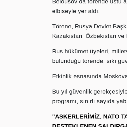
Belousov da törende üstü a
elbiseyle yer aldı.
Törene, Rusya Devlet Başkan
Kazakistan, Özbekistan ve La
Rus hükümet üyeleri, milletvek
bulunduğu törende, sıkı güve
Etkinlik esnasında Moskova'
Bu yıl güvenlik gerekçesiyle
programı, sınırlı sayıda yab
"ASKERLERİMİZ, NATO T
DESTEKLENEN SALDIRG