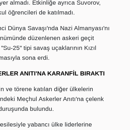
yer almadı. Etkinliğe ayrıca Suvorov,
l öğrencileri de katılmadı.
İkinci Dünya Savaşı'nda Nazi Almanyası'nı
önümünde düzenlenen askeri geçit
 "Su-25" tipi savaş uçaklarının Kızıl
asıyla sona erdi.
RLER ANITI'NA KARANFİL BIRAKTI
n ve törene katılan diğer ülkelerin
'ndeki Meçhul Askerler Anıtı'na çelenk
ı duruşunda bulundu.
silesiyle yabancı ülke liderlerine