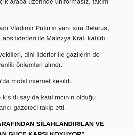
çık araba üzerinde üniformasız, takım
ı Vladimir Putin'in yanı sıra Belarus,
os liderleri ile Malezya Kralı katıldı.
illeri, dini liderler ile gazilerin de
nlik önlemleri alındı.
da mobil internet kesildi.
 kısıtlı sayıda katılımcının olduğu
ancı gazeteci takip etti.
ARAFINDAN SİLAHLANDIRILAN VE
AN GÜCE KARŞI KOYUYOR"