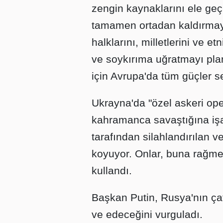
zengin kaynaklarını ele geç
tamamen ortadan kaldırmayı,
halklarını, milletlerini ve e
ve soykırıma uğratmayı plan
için Avrupa'da tüm güçler se
Ukrayna'da "özel askeri ope
kahramanca savaştığına işa
tarafından silahlandırılan 
koyuyor. Onlar, buna rağmen 
kullandı.
Başkan Putin, Rusya'nın çat
ve edeceğini vurguladı.