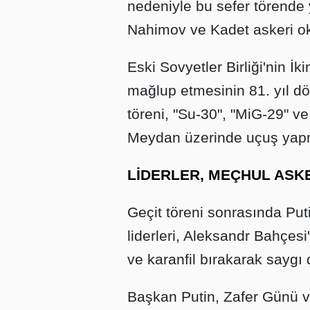
nedeniyle bu sefer törende 
Nahimov ve Kadet askeri oku
Eski Sovyetler Birliği'nin 
mağlup etmesinin 81. yıl d
töreni, "Su-30", "MiG-29" ve
Meydan üzerinde uçuş yapm
LİDERLER, MEÇHUL ASKE
Geçit töreni sonrasında Puti
liderleri, Aleksandr Bahçesi
ve karanfil bırakarak sayg
Başkan Putin, Zafer Günü ve