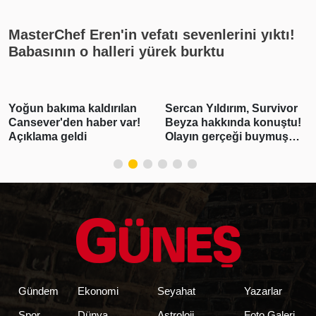
MasterChef Eren'in vefatı sevenlerini yıktı!
Babasının o halleri yürek burktu
Sercan Yıldırım, Survivor
Serdar Ortaç hayalini
Beyza hakkında konuştu!
açıkladı! Emekli olup…
Olayın gerçeği buymuş…
Gündem
Ekonomi
Seyahat
Yazarlar
Spor
Dünya
Astroloji
Foto Galeri