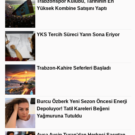
Trabzonspor Kulübü, Tarihinin En
Yüksek Kombine Satışını Yaptı
YKS Tercih Süreci Yarın Sona Eriyor
Trabzon-Kahire Seferleri Başladı
Burcu Özberk Yeni Sezon Öncesi Enerji
Depoluyor! Tatil Kareleri Beğeni
Yağmuruna Tutuldu
Ayça Ayşin Turan'dan Herkesi Şaşırtan