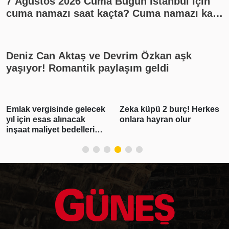
7 Ağustos 2026 Cuma Bugün İstanbul için
cuma namazı saat kaçta? Cuma namazı kaç
rekat? En güzel cuma mesajları
Deniz Can Aktaş ve Devrim Özkan aşk
yaşıyor! Romantik paylaşım geldi
Emlak vergisinde gelecek
Zeka küpü 2 burç! Herkes
yıl için esas alınacak
onlara hayran olur
inşaat maliyet bedelleri
belirlendi