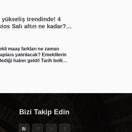
n yükseliş trendinde! 4
tos Salı altın ne kadar?
n gram altın, çeyrek altın
lira? Gümüş ne kadar oldu?
akika altın fiyatları, güncel
kli maaş farkları ne zaman
Derin Mermerci ses
satış rakamları, canlı takip
aplara yatırılacak? Emeklilerin
Zikir rutinini savun
lediği haber geldi! Tarih belli
gelen yorumlara sit
u
Bizi Takip Edin
i