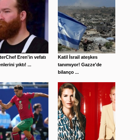
erChef Eren'in vefatı
Katil İsrail ateşkes
lerini yıktı! ...
tanımıyor! Gazze'de
bilanço ...