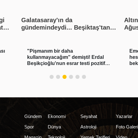
gi
Galatasaray'ın da
Altı
at
gündemindeydi... Beşiktaş'tan
Ağus
nlar
yılın transfer çalımı!
Bugü
Sturm
kaç 
Son d
ası
"Pişmanım bir daha
Eme
alış 
kullanmayacağım" demişti! Erdal
hes
Beşikçioğlu'nun esrar testi pozitif
bek
çıktı
old
Gündem
Ekonomi
Seyahat
Yazarlar
Spor
Dünya
Astroloji
Foto Galer
Magazin
Teknoloji
Yemek Tarifleri
Video