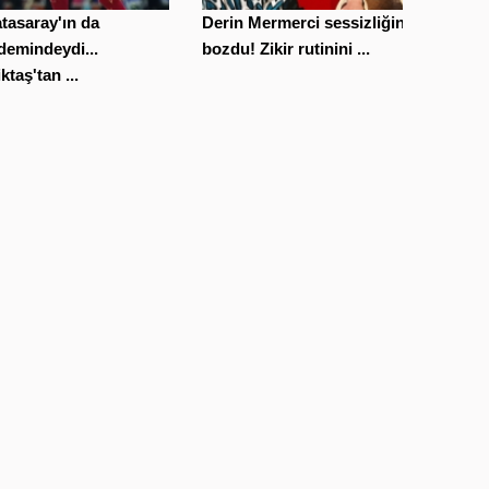
tasaray'ın da
Derin Mermerci sessizliğini
demindeydi...
bozdu! Zikir rutinini ...
ktaş'tan ...