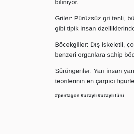
biliniyor.
Griler: Pürüzsüz gri tenli,
gibi tipik insan özellikleri
Böcekgiller: Dış iskeletli,
benzeri organlara sahip böc
Sürüngenler: Yarı insan yar
teorilerinin en çarpıcı figürl
#pentagon
#uzaylı
#uzaylı türü