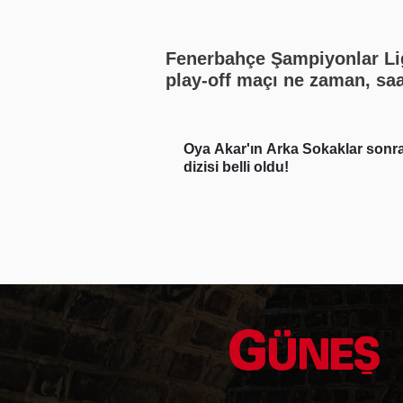
Fenerbahçe Şampiyonlar Li
play-off maçı ne zaman, sa
kaçta? (2026 UEFA Şampiyo
Ligi play-off Fenerbahçe - 
Graz maçı, Fenerbahçe
in vefatı
Oya Akar'ın Arka Sokaklar sonr
muhtemel 11'i)
 Babasının o halleri
dizisi belli oldu!