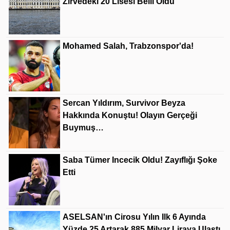
Zirvedeki 20 Lisesi Belli Oldu
Mohamed Salah, Trabzonspor'da!
Sercan Yıldırım, Survivor Beyza
Hakkında Konuştu! Olayın Gerçeği
Buymuş…
Saba Tümer Incecik Oldu! Zayıflığı Şoke
Etti
ASELSAN'ın Cirosu Yılın Ilk 6 Ayında
Yüzde 25 Artarak 885 Milyar Liraya Ulaştı.