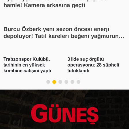
hamle! Kamera arkasına geçti
Burcu Özberk yeni sezon öncesi enerji
depoluyor! Tatil kareleri beğeni yağmuruna
tutuldu
3 ilde suç örgütü
Altın ve Euro yükseldi
operasyonu: 28 şüpheli
dolar ise geriledi
tutuklandı