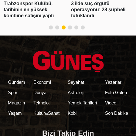
3 ilde suç örgütü
Devrim Özkan basın
operasyonu: 28 şüpheli
toplantısında duygulandı!
tutuklandı
Babaannesinin vefatıyla
yıkıldı
Gündem
Ekonomi
Seyahat
Yazarlar
Spor
Dünya
Astroloji
Foto Galeri
Magazin
Teknoloji
Yemek Tarifleri
Video
Yaşam
Kültür&Sanat
Kobi
Son Dakika
Bizi Takip Edin