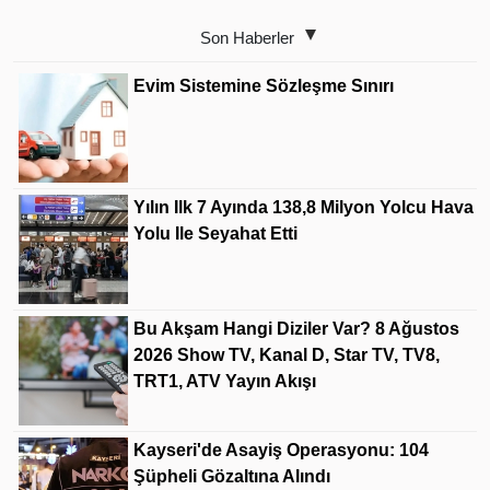
Son Haberler
Evim Sistemine Sözleşme Sınırı
Yılın Ilk 7 Ayında 138,8 Milyon Yolcu Hava
Yolu Ile Seyahat Etti
Bu Akşam Hangi Diziler Var? 8 Ağustos
2026 Show TV, Kanal D, Star TV, TV8,
TRT1, ATV Yayın Akışı
Kayseri'de Asayiş Operasyonu: 104
Şüpheli Gözaltına Alındı