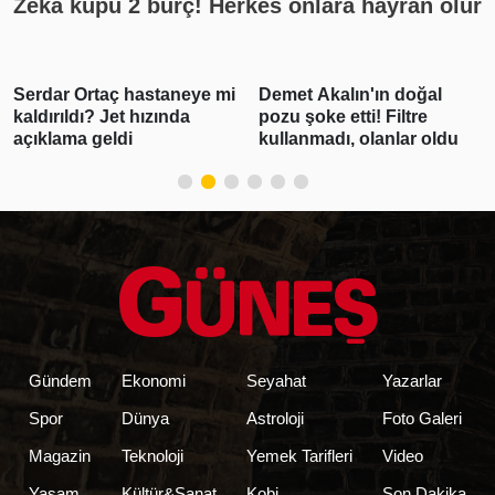
Zeka küpü 2 burç! Herkes onlara hayran olur
rtaç hastaneye mi
Demet Akalın'ın doğal
Gabar'da
ı? Jet hızında
pozu şoke etti! Filtre
üretimi 8
 geldi
kullanmadı, olanlar oldu
ulaşarak 
Gündem
Ekonomi
Seyahat
Yazarlar
Spor
Dünya
Astroloji
Foto Galeri
Magazin
Teknoloji
Yemek Tarifleri
Video
Yaşam
Kültür&Sanat
Kobi
Son Dakika