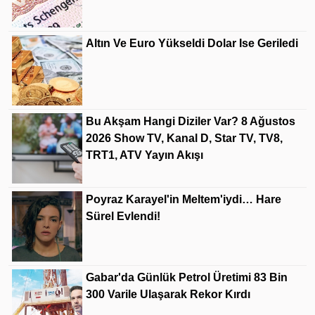
Altın Ve Euro Yükseldi Dolar Ise Geriledi
Bu Akşam Hangi Diziler Var? 8 Ağustos
2026 Show TV, Kanal D, Star TV, TV8,
TRT1, ATV Yayın Akışı
Poyraz Karayel'in Meltem'iydi… Hare
Sürel Evlendi!
Gabar'da Günlük Petrol Üretimi 83 Bin
300 Varile Ulaşarak Rekor Kırdı