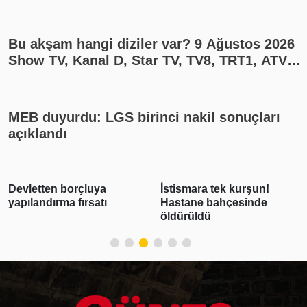
Bu akşam hangi diziler var? 9 Ağustos 2026
Show TV, Kanal D, Star TV, TV8, TRT1, ATV
yayın akışı
MEB duyurdu: LGS birinci nakil sonuçları
açıklandı
İstismara tek kurşun!
Ülke alarm durumuna
Hastane bahçesinde
geçti! 390 bin kişi tahliye
öldürüldü
edildi