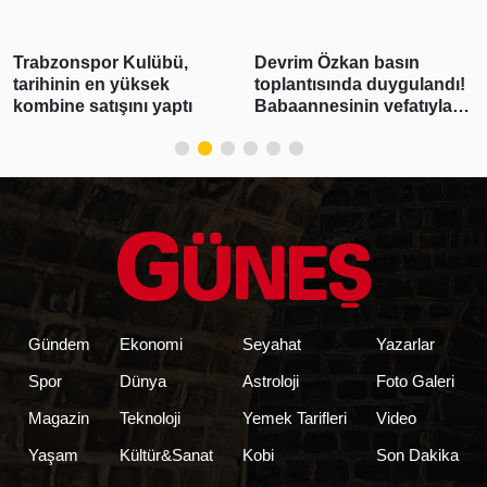
tutuldu
zonspor Kulübü,
Devrim Özkan basın
3 ild
hinin en yüksek
toplantısında duygulandı!
opera
ine satışını yaptı
Babaannesinin vefatıyla
tutuk
yıkıldı
Gündem
Ekonomi
Seyahat
Yazarlar
Spor
Dünya
Astroloji
Foto Galeri
Magazin
Teknoloji
Yemek Tarifleri
Video
Yaşam
Kültür&Sanat
Kobi
Son Dakika