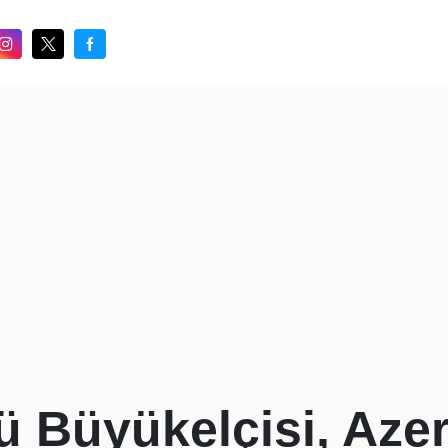
kü Büyükelçisi, Az