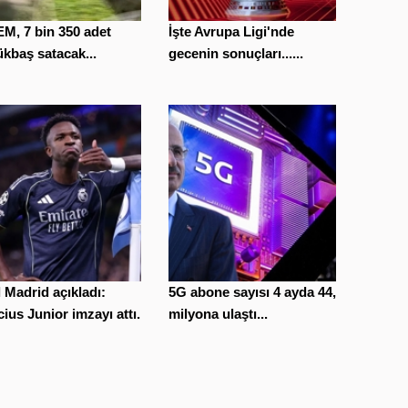
M, 7 bin 350 adet
İşte Avrupa Ligi'nde
kbaş satacak...
gecenin sonuçları......
 Madrid açıkladı:
5G abone sayısı 4 ayda 44,5
cius Junior imzayı attı...
milyona ulaştı...