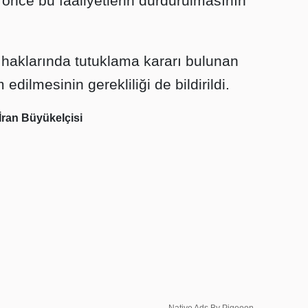
 önce bu faaliyetlerin durdurulmasının
 haklarında tutuklama kararı bulunan
edilmesinin gerekliliği de bildirildi.
İran Büyükelçisi
Native Ads By Pigeoon