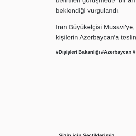
belirtilen görüşmede, bir an
beklendiği vurgulandı.
İran Büyükelçisi Musavi'ye,
kişilerin Azerbaycan'a teslim 
#Dışişleri Bakanlığı
#Azerbaycan
#
Sizin için Seçtiklerimiz