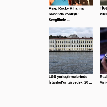
Asap Rocky Rihanna
TİGE
hakkında konuştu:
küçü
Sevgilimle ...
LGS yerleştirmelerinde
Real
İstanbul'un zirvedeki 20 ...
Vini