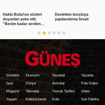
Hakkı Bulut'un sözleri
Devletten borçluya
duyanları şoke etti:
yapılandırma fırsatı
"Benim kadar sevilen
sanatçı yok"
Gündem
Ekonomi
Seyahat
Yazarlar
Spor
Dünya
Astroloji
Foto Galeri
Magazin
Teknoloji
Yemek Tarifleri
Video
Yaşam
Kültür&Sanat
Kobi
Son Dakika