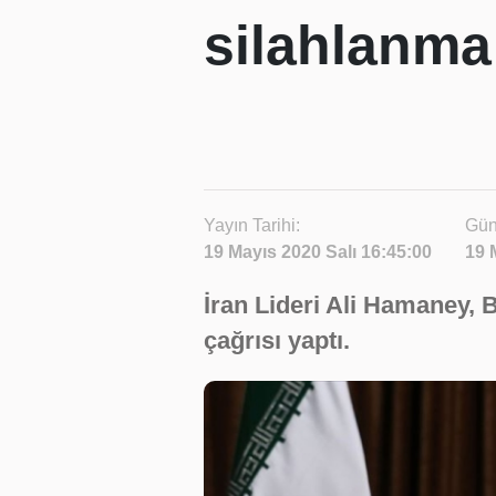
silahlanma
Yayın Tarihi:
Gün
19 Mayıs 2020 Salı 16:45:00
19 
İran Lideri Ali Hamaney, 
çağrısı yaptı.