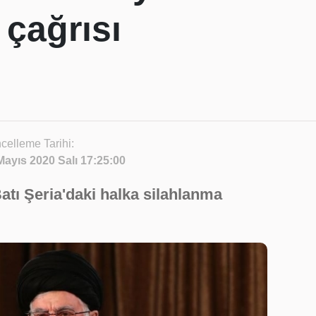
 çağrısı
celleme Tarihi:
Mayıs 2020 Salı 17:25:00
Batı Şeria'daki halka silahlanma