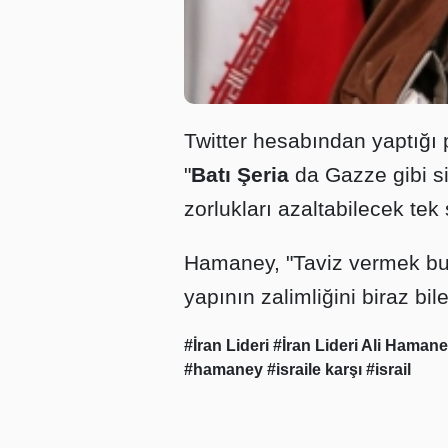
Twitter hesabından yaptığ
"
Batı Şeria
da Gazze gibi sil
zorlukları azaltabilecek tek 
Hamaney, "Taviz vermek bu
yapının zalimliğini biraz bi
#İran Lideri
#İran Lideri Ali Haman
#hamaney
#israile karşı
#israil