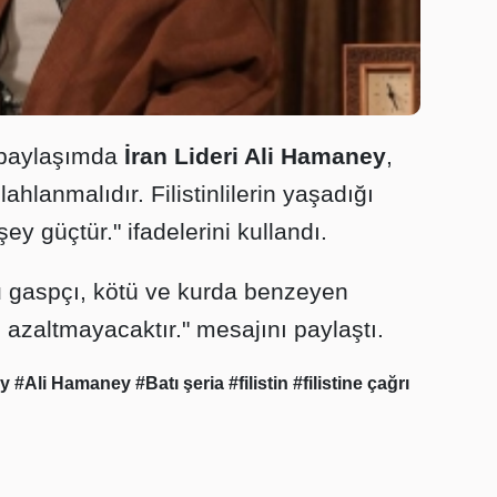
ı paylaşımda
İran Lideri Ali Hamaney
,
ahlanmalıdır. Filistinlilerin yaşadığı
şey güçtür." ifadelerini kullandı.
 gaspçı, kötü ve kurda benzeyen
le azaltmayacaktır." mesajını paylaştı.
ey
#Ali Hamaney
#Batı şeria
#filistin
#filistine çağrı