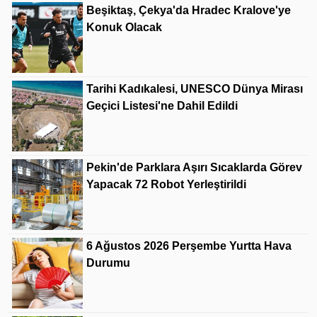
Beşiktaş, Çekya'da Hradec Kralove'ye
Konuk Olacak
Tarihi Kadıkalesi, UNESCO Dünya Mirası
Geçici Listesi'ne Dahil Edildi
Pekin'de Parklara Aşırı Sıcaklarda Görev
Yapacak 72 Robot Yerleştirildi
6 Ağustos 2026 Perşembe Yurtta Hava
Durumu