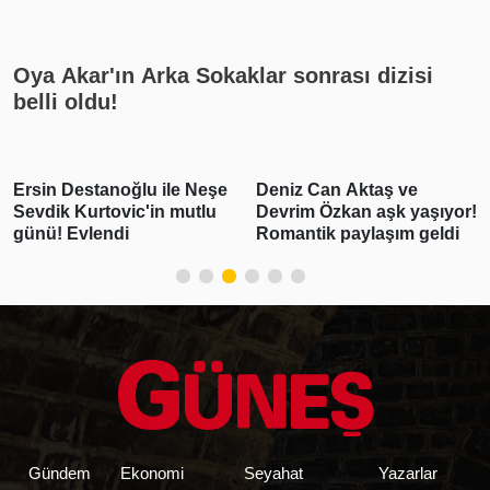
cumhuriyet altını ne kadar?
Oya Akar'ın Arka Sokaklar sonrası dizisi
belli oldu!
Ersin Destanoğlu ile Neşe
Deniz Can Aktaş ve
Sevdik Kurtovic'in mutlu
Devrim Özkan aşk yaşıyor!
günü! Evlendi
Romantik paylaşım geldi
Gündem
Ekonomi
Seyahat
Yazarlar