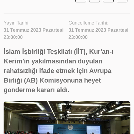
Yayın Tarihi:
Güncelleme Tarihi:
31 Temmuz 2023 Pazartesi
31 Temmuz 2023 Pazartesi
23:00:00
23:00:00
İslam İşbirliği Teşkilatı (İİT), Kur'an-ı
Kerim'in yakılmasından duyulan
rahatsızlığı ifade etmek için Avrupa
Birliği (AB) Komisyonuna heyet
gönderme kararı aldı.