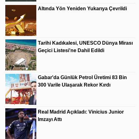
Altında Yön Yeniden Yukarıya Çevrildi
Tarihi Kadıkalesi, UNESCO Dünya Mirası
Geçici Listesi'ne Dahil Edildi
Gabar'da Günlük Petrol Üretimi 83 Bin
300 Varile Ulaşarak Rekor Kırdı
Real Madrid Açıkladı: Vinicius Junior
Imzayı Attı