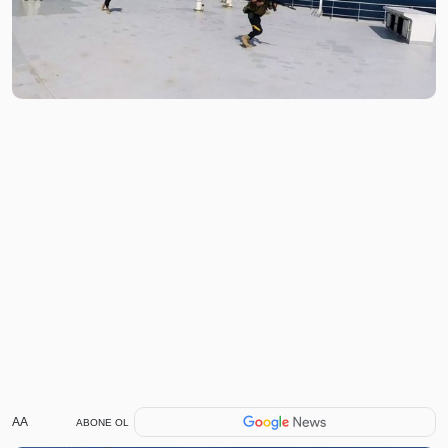
AA
ABONE OL