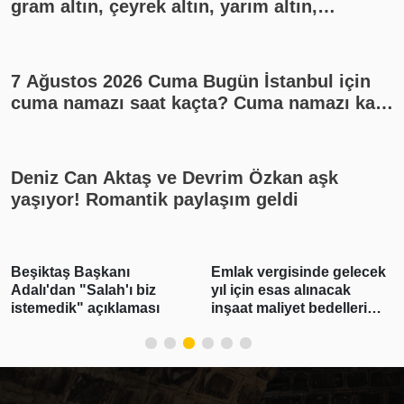
gram altın, çeyrek altın, yarım altın,
cumhuriyet altını ne kadar?
7 Ağustos 2026 Cuma Bugün İstanbul için
cuma namazı saat kaçta? Cuma namazı kaç
rekat? En güzel cuma mesajları
Deniz Can Aktaş ve Devrim Özkan aşk
yaşıyor! Romantik paylaşım geldi
Beşiktaş Başkanı
Emlak vergisinde gelecek
Adalı'dan "Salah'ı biz
yıl için esas alınacak
istemedik" açıklaması
inşaat maliyet bedelleri
belirlendi