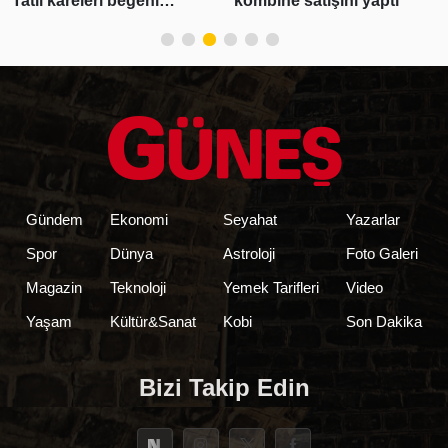
Tatil kareleri beğeni
kombine satışını yaptı
yağmuruna tutuldu
Gündem
Ekonomi
Seyahat
Yazarlar
Spor
Dünya
Astroloji
Foto Galeri
Magazin
Teknoloji
Yemek Tarifleri
Video
Yaşam
Kültür&Sanat
Kobi
Son Dakika
Bizi Takip Edin