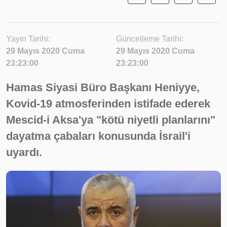
Yayın Tarihi:
Güncelleme Tarihi:
29 Mayıs 2020 Cuma
29 Mayıs 2020 Cuma
23:23:00
23:23:00
Hamas Siyasi Büro Başkanı Heniyye,
Kovid-19 atmosferinden istifade ederek
Mescid-i Aksa'ya "kötü niyetli planlarını"
dayatma çabaları konusunda İsrail'i
uyardı.